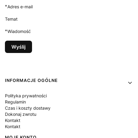
*
Adres e-mail
Temat
*
Wiadomość
Wyślij
Linki w stopce
INFORMACJE OGÓLNE
Polityka prywatności
Regulamin
Czas i koszty dostawy
Dokonaj zwrotu
Kontakt
Kontakt
MOJE KONTO