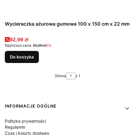
Wycieraczka ażurowa gumowa 100 x 150 cm x 22 mm
Cena promocyjna
92,99 zł
Najniższa cena:
92,99 zł
0%
Do koszyka
Strona
z 1
Linki w stopce
INFORMACJE OGÓLNE
Polityka prywatności
Regulamin
Czas i koszty dostawy