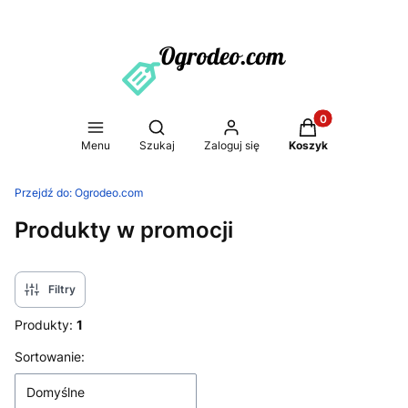
Produkty w koszy
Otwórz wyszukiwarkę
Menu
Szukaj
Zaloguj się
Koszyk
Przejdź do:
Ogrodeo.com
Produkty w promocji
Filtry
Produkty:
1
Lista produktów
Sortowanie:
Domyślne